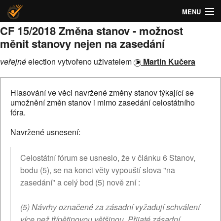
MENU
CF 15/2018 Změna stanov - možnost
O Heliosu
měnit stanovy nejen na zasedání
Hlasovací systém Helios | Česká piratská strana
veřejné
election vytvořeno uživatelem
Martin Kučera
Help!
Hlasování ve věci navržené změny stanov týkající se
umožnění změn stanov i mimo zasedání celostátního
fóra.
Navržené usnesení:
Celostátní fórum se usneslo, že v článku 6 Stanov,
bodu (5), se na konci věty vypouští slova "na
zasedání" a celý bod (5) nově zní :
(5) Návrhy označené za zásadní vyžadují schválení
více než třípětinovou většinou. Přijaté zásadní