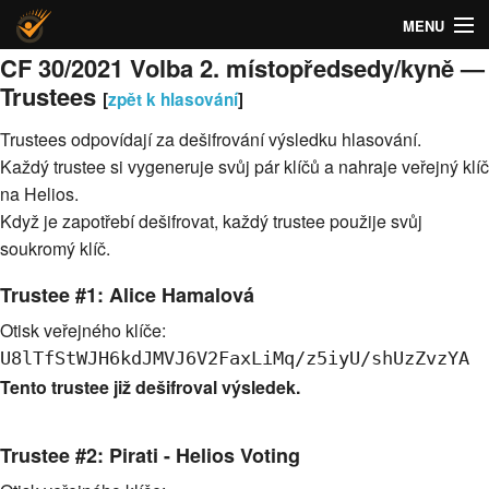
MENU
CF 30/2021 Volba 2. místopředsedy/kyně —
O Heliosu
Trustees
[
zpět k hlasování
]
Hlasovací systém Helios | Česká piratská strana
Trustees odpovídají za dešifrování výsledku hlasování.
Help!
Každý trustee si vygeneruje svůj pár klíčů a nahraje veřejný klíč
na Helios.
Když je zapotřebí dešifrovat, každý trustee použije svůj
soukromý klíč.
Trustee #1: Alice Hamalová
Otisk veřejného klíče:
U8lTfStWJH6kdJMVJ6V2FaxLiMq/z5iyU/shUzZvzYA
Tento trustee již dešifroval výsledek.
Trustee #2: Pirati - Helios Voting