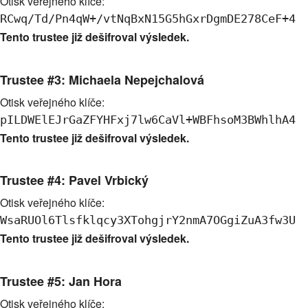
Otisk veřejného klíče:
RCwq/Td/Pn4qW+/vtNqBxN15G5hGxrDgmDE278CeF+4
Tento trustee již dešifroval výsledek.
Trustee #3: Michaela Nepejchalová
Otisk veřejného klíče:
pILDWElEJrGaZFYHFxj7lw6CaVl+WBFhsoM3BWhlhA4
Tento trustee již dešifroval výsledek.
Trustee #4: Pavel Vrbický
Otisk veřejného klíče:
WsaRUOl6Tlsfklqcy3XTohgjrY2nmA7OGgiZuA3fw3U
Tento trustee již dešifroval výsledek.
Trustee #5: Jan Hora
Otisk veřejného klíče: