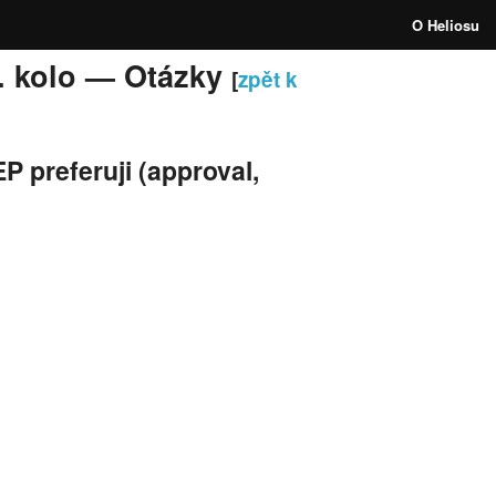
O Heliosu
2. kolo — Otázky
[
zpět k
EP preferuji (approval,