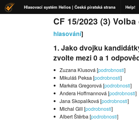
Hlasovací systém Helios | Česká piratská strana
Help!
CF 15/2023 (3) Volba
hlasování
]
1. Jako dvojku kandidátky 
zvolte mezi 0 a 1 odpověď
Zuzana Klusová [
podrobnosti
]
Mikuláš Peksa [
podrobnosti
]
Markéta Gregorová [
podrobnosti
]
Andera Hoffmannová [
podrobnosti
]
Jana Skopalíková [
podrobnosti
]
Michal Gill [
podrobnosti
]
Albert Štěrba [
podrobnosti
]